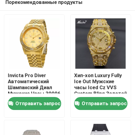
Порекомендованные продукты
Invicta Pro Diver
Хип-хоп Luxury Fully
Автоматический
Ice Out Мужские
Шампанский Диал
часы Iced Cz VVS
Мужские Часы 30096
Custom Bling Золотой
Домой
бриллиант
Отправить запрос
Отправить запрос
Продукты
Видеозаписи