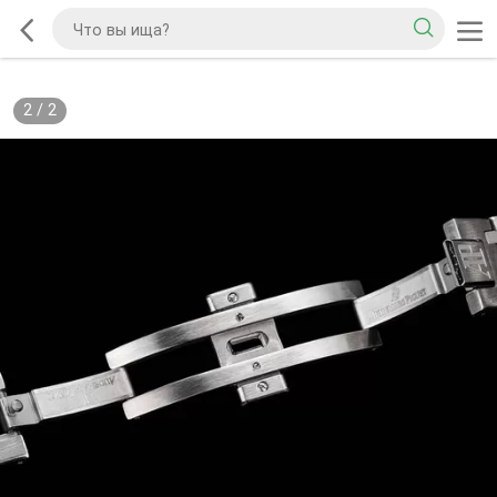
2
/
2