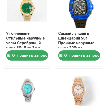
Утонченные
Самый лучший в
Стильные наручные
Швейцарии 50г
часы Серебряный
Прочные наручные
цвет 50г Вес 8мм
часы 200мм
Толщина корпуса
Протяженность
Отправить запрос
Отправить запрос
ленты 3ATM
Водостойкость
Домой
Продукты
Видеозаписи