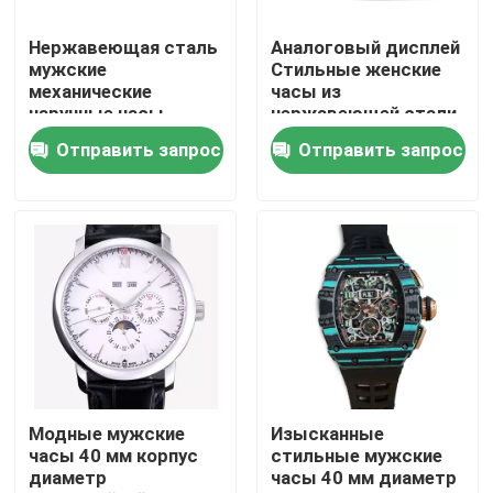
Нержавеющая сталь
Аналоговый дисплей
О нас
мужские
Стильные женские
механические
часы из
наручные часы
нержавеющей стали
Экскурсия по заводу
многофункциональное
Отправить запрос
Отправить запрос
время 20 мм ширина
полосы
Контроль качества
Свяжитесь с нами
Запросите цитату
Механические наручные часы
Модные мужские
Изысканные
часы 40 мм корпус
стильные мужские
диаметр
часы 40 мм диаметр
Мужские кварцевые наручные часы