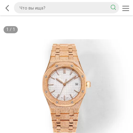
1
/
1