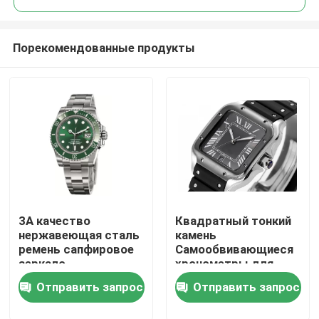
Порекомендованные продукты
3A качество
Квадратный тонкий
Домой
нержавеющая сталь
камень
ремень сапфировое
Самообвивающиеся
зеркало
хронометры для
Продукты
механические Roex
джентльменов
Отправить запрос
Отправить запрос
часы Skywalke
Изготовлены из
циферблат Forsining
нержавеющей стали
Видеозаписи