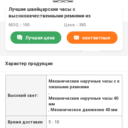
Лучшие швейцарские часы с
высококачественными ремнями из
нержавеющей стали сапфировое зеркало
MOQ：100
Цена：380
механические часы Skywalk циферблат
водонепроницаемые часы
Лучшая цена
контактные
данные
Характер продукции
Механические наручные часы с к
ожаными ремнями
,
Высокий свет:
Механические наручные часы 40
мм
,
Механическое движение 40 мм
Время доставки
5 - 10