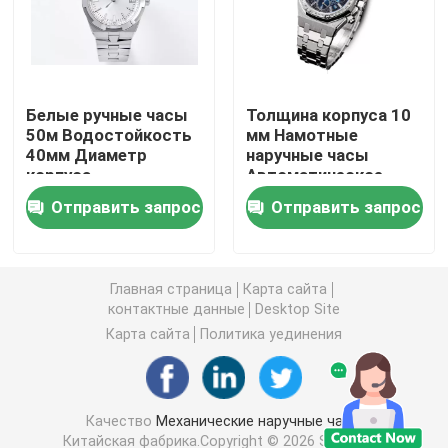
Водонепроницаемые наручные часы
Белые ручные часы
Толщина корпуса 10
Швейцарские роскошные часы
50м Водостойкость
мм Намотные
40мм Диаметр
наручные часы
корпуса
Автоматическое
Кварцевые наручные часы из нержавеющей стали
движение Белый
Отправить запрос
Отправить запрос
Диалог Цвет
Женские кварцевые наручные часы
Главная страница
Карта сайта
Кварцевые наручные часы из сплава
контактные данные
Desktop Site
Карта сайта
Политика уединения
Часы на аккумуляторах из кварца
Качество
Механические наручные часы
Наручные часы нейлона
Китайская фабрика.Copyright © 2026 Shenzhen