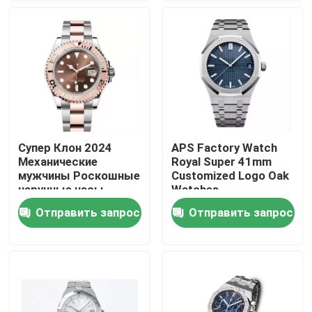
часы
водонепроницаемые
О нас
Экскурсия по заводу
Контроль качества
Супер Клон 2024
APS Factory Watch
Механические
Royal Super 41mm
Свяжитесь с нами
мужчины Роскошные
Customized Logo Oak
наручные часы
Watches
Автоматические
Автоматические
Отправить запрос
Отправить запрос
Запросите цитату
часы из
мужские часы
нержавеющей стали
Механические наручные часы
Мужские кварцевые наручные часы