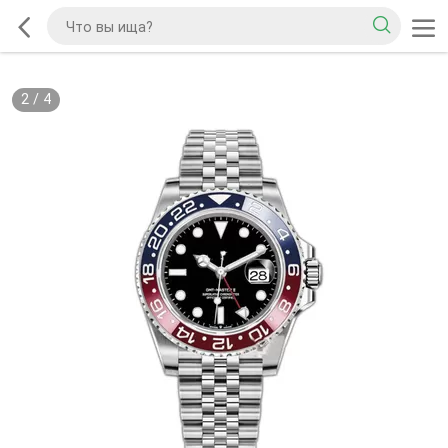
2
/
4